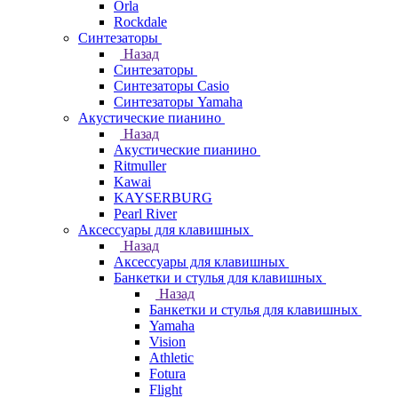
Orla
Rockdale
Синтезаторы
Назад
Синтезаторы
Синтезаторы Casio
Синтезаторы Yamaha
Акустические пианино
Назад
Акустические пианино
Ritmuller
Kawai
KAYSERBURG
Pearl River
Аксессуары для клавишных
Назад
Аксессуары для клавишных
Банкетки и стулья для клавишных
Назад
Банкетки и стулья для клавишных
Yamaha
Vision
Athletic
Fotura
Flight