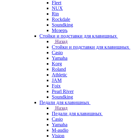
Fleet
NUX
Rin
Rockdale
Soundking
Мозеръ
Стойки и подставки для клавишных
Назад
Стойки и подставки для клавишных
Casio
Yamaha
Korg
Roland
Athletic
JAM
Foix
Pearl River
Soundking
Педали для клавишных
Назад
Педали для клавишных
Casio
Yamaha
M-audio
Vision