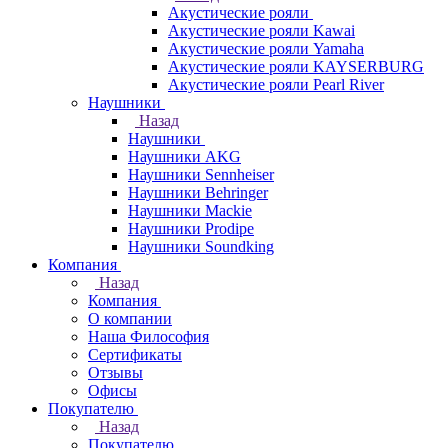
Акустические рояли
Акустические рояли Kawai
Акустические рояли Yamaha
Акустические рояли KAYSERBURG
Акустические рояли Pearl River
Наушники
Назад
Наушники
Наушники AKG
Наушники Sennheiser
Наушники Behringer
Наушники Mackie
Наушники Prodipe
Наушники Soundking
Компания
Назад
Компания
О компании
Наша Философия
Сертификаты
Отзывы
Офисы
Покупателю
Назад
Покупателю