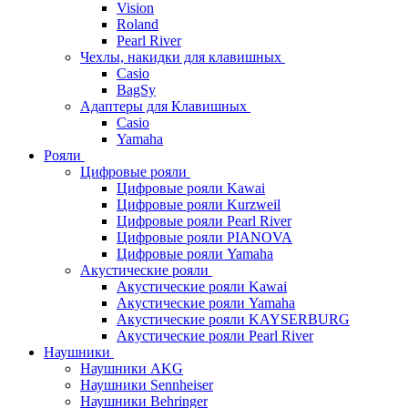
Vision
Roland
Pearl River
Чехлы, накидки для клавишных
Casio
BagSy
Адаптеры для Клавишных
Casio
Yamaha
Рояли
Цифровые рояли
Цифровые рояли Kawai
Цифровые рояли Kurzweil
Цифровые рояли Pearl River
Цифровые рояли PIANOVA
Цифровые рояли Yamaha
Акустические рояли
Акустические рояли Kawai
Акустические рояли Yamaha
Акустические рояли KAYSERBURG
Акустические рояли Pearl River
Наушники
Наушники AKG
Наушники Sennheiser
Наушники Behringer