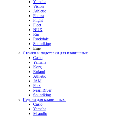
Yamaha
Vision
Athletic
Fotura
Flight
Fleet
NUX
Rin
Rockdale
Soundking
Еще
Стойки и подставки для клавишных
Casio
Yamaha
Korg
Roland
Athletic
JAM
Foix
Pearl River
Soundking
Педали для клавишных
Casio
Yamaha
M-audio