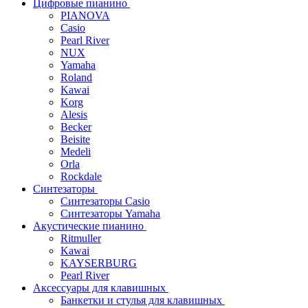
Цифровые пианино
PIANOVA
Casio
Pearl River
NUX
Yamaha
Roland
Kawai
Korg
Alesis
Becker
Beisite
Medeli
Orla
Rockdale
Синтезаторы
Синтезаторы Casio
Синтезаторы Yamaha
Акустические пианино
Ritmuller
Kawai
KAYSERBURG
Pearl River
Аксессуары для клавишных
Банкетки и стулья для клавишных