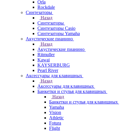
Orla
Rockdale
Синтезаторы
Назад
Синтезаторы
Синтезаторы Casio
Синтезаторы Yamaha
Акустические пианино
Назад
Акустические пианино
Ritmuller
Kawai
KAYSERBURG
Pearl River
Аксессуары для клавишных
Назад
Аксессуары для клавишных
Банкетки и стулья для клавишных
Назад
Банкетки и стулья для клавишных
Yamaha
Vision
Athletic
Fotura
Flight