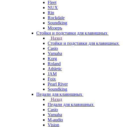
Fleet
NUX
Rin
Rockdale
Soundking
Мозеръ
Стойки и подставки для клавишных
Назад
Стойки и подставки для клавишных
Casio
Yamaha
Korg
Roland
Athletic
JAM
Foix
Pearl River
Soundking
Педали для клавишных
Назад
Педали для клавишных
Casio
Yamaha
M-audio
Vision