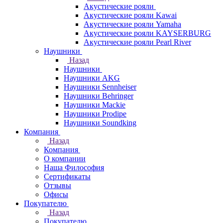
Акустические рояли
Акустические рояли Kawai
Акустические рояли Yamaha
Акустические рояли KAYSERBURG
Акустические рояли Pearl River
Наушники
Назад
Наушники
Наушники AKG
Наушники Sennheiser
Наушники Behringer
Наушники Mackie
Наушники Prodipe
Наушники Soundking
Компания
Назад
Компания
О компании
Наша Философия
Сертификаты
Отзывы
Офисы
Покупателю
Назад
Покупателю