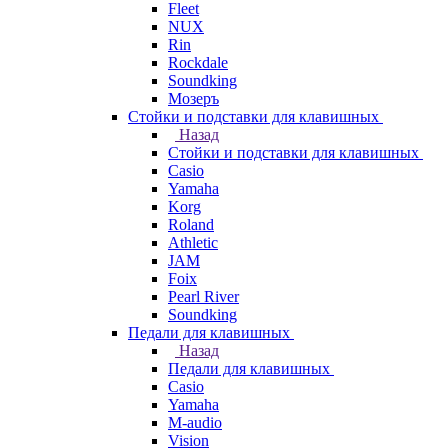
Fleet
NUX
Rin
Rockdale
Soundking
Мозеръ
Стойки и подставки для клавишных
Назад
Стойки и подставки для клавишных
Casio
Yamaha
Korg
Roland
Athletic
JAM
Foix
Pearl River
Soundking
Педали для клавишных
Назад
Педали для клавишных
Casio
Yamaha
M-audio
Vision