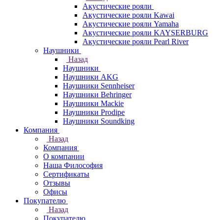
Акустические рояли
Акустические рояли Kawai
Акустические рояли Yamaha
Акустические рояли KAYSERBURG
Акустические рояли Pearl River
Наушники
Назад
Наушники
Наушники AKG
Наушники Sennheiser
Наушники Behringer
Наушники Mackie
Наушники Prodipe
Наушники Soundking
Компания
Назад
Компания
О компании
Наша Философия
Сертификаты
Отзывы
Офисы
Покупателю
Назад
Покупателю