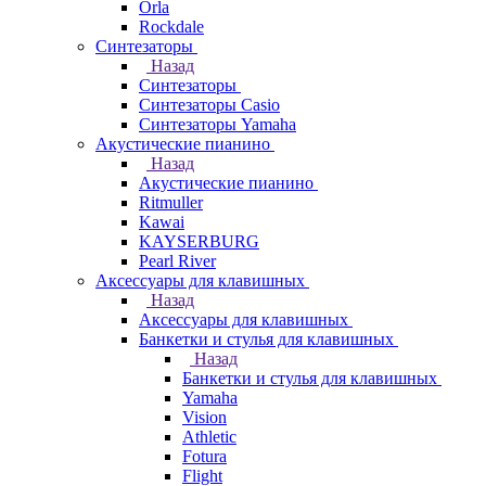
Orla
Rockdale
Синтезаторы
Назад
Синтезаторы
Синтезаторы Casio
Синтезаторы Yamaha
Акустические пианино
Назад
Акустические пианино
Ritmuller
Kawai
KAYSERBURG
Pearl River
Аксессуары для клавишных
Назад
Аксессуары для клавишных
Банкетки и стулья для клавишных
Назад
Банкетки и стулья для клавишных
Yamaha
Vision
Athletic
Fotura
Flight