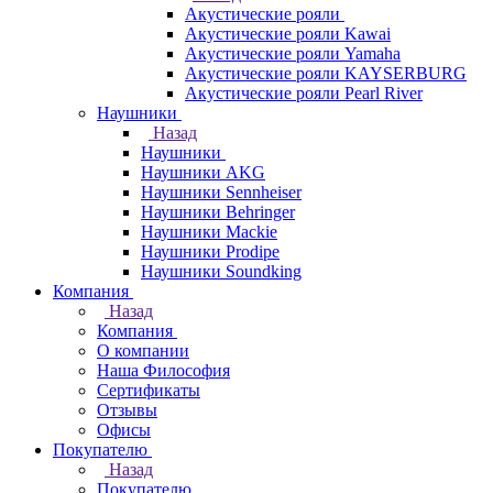
Акустические рояли
Акустические рояли Kawai
Акустические рояли Yamaha
Акустические рояли KAYSERBURG
Акустические рояли Pearl River
Наушники
Назад
Наушники
Наушники AKG
Наушники Sennheiser
Наушники Behringer
Наушники Mackie
Наушники Prodipe
Наушники Soundking
Компания
Назад
Компания
О компании
Наша Философия
Сертификаты
Отзывы
Офисы
Покупателю
Назад
Покупателю