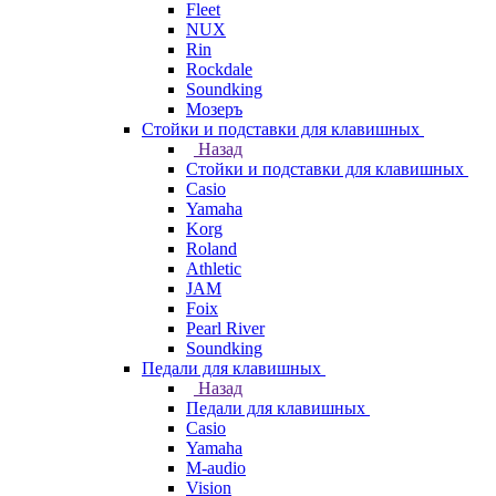
Fleet
NUX
Rin
Rockdale
Soundking
Мозеръ
Стойки и подставки для клавишных
Назад
Стойки и подставки для клавишных
Casio
Yamaha
Korg
Roland
Athletic
JAM
Foix
Pearl River
Soundking
Педали для клавишных
Назад
Педали для клавишных
Casio
Yamaha
M-audio
Vision