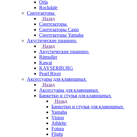
Orla
Rockdale
Синтезаторы
Назад
Синтезаторы
Синтезаторы Casio
Синтезаторы Yamaha
Акустические пианино
Назад
Акустические пианино
Ritmuller
Kawai
KAYSERBURG
Pearl River
Аксессуары для клавишных
Назад
Аксессуары для клавишных
Банкетки и стулья для клавишных
Назад
Банкетки и стулья для клавишных
Yamaha
Vision
Athletic
Fotura
Flight