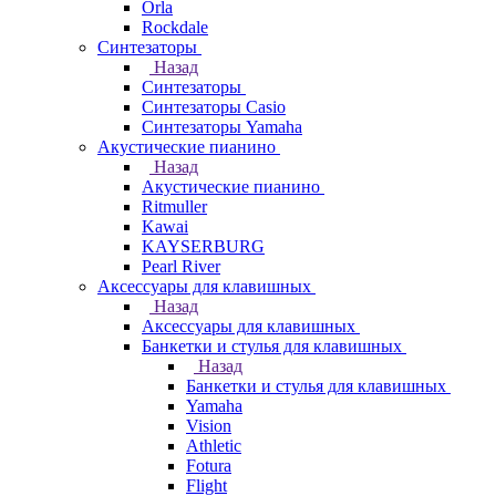
Orla
Rockdale
Синтезаторы
Назад
Синтезаторы
Синтезаторы Casio
Синтезаторы Yamaha
Акустические пианино
Назад
Акустические пианино
Ritmuller
Kawai
KAYSERBURG
Pearl River
Аксессуары для клавишных
Назад
Аксессуары для клавишных
Банкетки и стулья для клавишных
Назад
Банкетки и стулья для клавишных
Yamaha
Vision
Athletic
Fotura
Flight