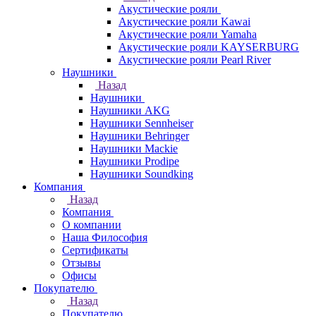
Акустические рояли
Акустические рояли Kawai
Акустические рояли Yamaha
Акустические рояли KAYSERBURG
Акустические рояли Pearl River
Наушники
Назад
Наушники
Наушники AKG
Наушники Sennheiser
Наушники Behringer
Наушники Mackie
Наушники Prodipe
Наушники Soundking
Компания
Назад
Компания
О компании
Наша Философия
Сертификаты
Отзывы
Офисы
Покупателю
Назад
Покупателю