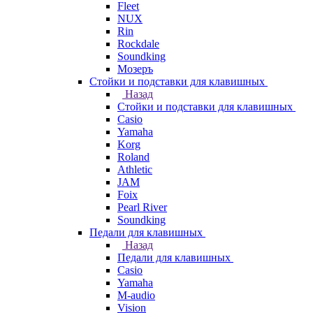
Fleet
NUX
Rin
Rockdale
Soundking
Мозеръ
Стойки и подставки для клавишных
Назад
Стойки и подставки для клавишных
Casio
Yamaha
Korg
Roland
Athletic
JAM
Foix
Pearl River
Soundking
Педали для клавишных
Назад
Педали для клавишных
Casio
Yamaha
M-audio
Vision