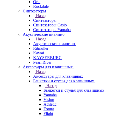
Orla
Rockdale
Синтезаторы
Назад
Синтезаторы
Синтезаторы Casio
Синтезаторы Yamaha
Акустические пианино
Назад
Акустические пианино
Ritmuller
Kawai
KAYSERBURG
Pearl River
Аксессуары для клавишных
Назад
Аксессуары для клавишных
Банкетки и стулья для клавишных
Назад
Банкетки и стулья для клавишных
Yamaha
Vision
Athletic
Fotura
Flight