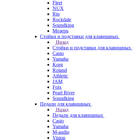
Fleet
NUX
Rin
Rockdale
Soundking
Мозеръ
Стойки и подставки для клавишных
Назад
Стойки и подставки для клавишных
Casio
Yamaha
Korg
Roland
Athletic
JAM
Foix
Pearl River
Soundking
Педали для клавишных
Назад
Педали для клавишных
Casio
Yamaha
M-audio
Vision