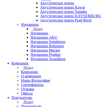
Акустические рояли
Акустические рояли Kawai
Акустические рояли Yamaha
Акустические рояли KAYSERBURG
Акустические рояли Pearl River
Наушники
Назад
Наушники
Наушники AKG
Наушники Sennheiser
Наушники Behringer
Наушники Mackie
Наушники Prodipe
Наушники Soundking
Компания
Назад
Компания
О компании
Наша Философия
Сертификаты
Отзывы
Офисы
Покупателю
Назад
Покупателю