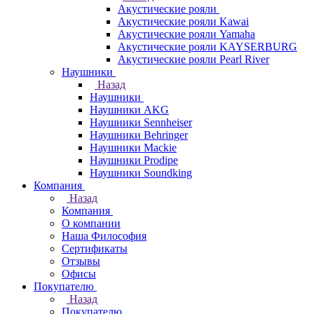
Акустические рояли
Акустические рояли Kawai
Акустические рояли Yamaha
Акустические рояли KAYSERBURG
Акустические рояли Pearl River
Наушники
Назад
Наушники
Наушники AKG
Наушники Sennheiser
Наушники Behringer
Наушники Mackie
Наушники Prodipe
Наушники Soundking
Компания
Назад
Компания
О компании
Наша Философия
Сертификаты
Отзывы
Офисы
Покупателю
Назад
Покупателю