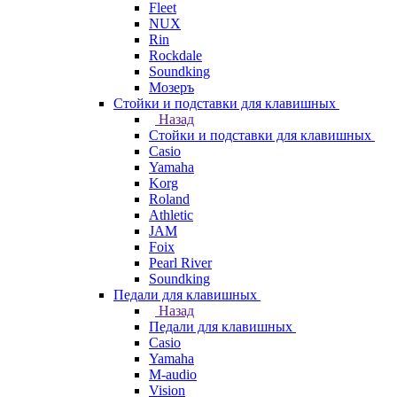
Fleet
NUX
Rin
Rockdale
Soundking
Мозеръ
Стойки и подставки для клавишных
Назад
Стойки и подставки для клавишных
Casio
Yamaha
Korg
Roland
Athletic
JAM
Foix
Pearl River
Soundking
Педали для клавишных
Назад
Педали для клавишных
Casio
Yamaha
M-audio
Vision