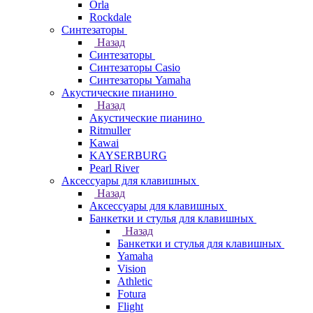
Orla
Rockdale
Синтезаторы
Назад
Синтезаторы
Синтезаторы Casio
Синтезаторы Yamaha
Акустические пианино
Назад
Акустические пианино
Ritmuller
Kawai
KAYSERBURG
Pearl River
Аксессуары для клавишных
Назад
Аксессуары для клавишных
Банкетки и стулья для клавишных
Назад
Банкетки и стулья для клавишных
Yamaha
Vision
Athletic
Fotura
Flight