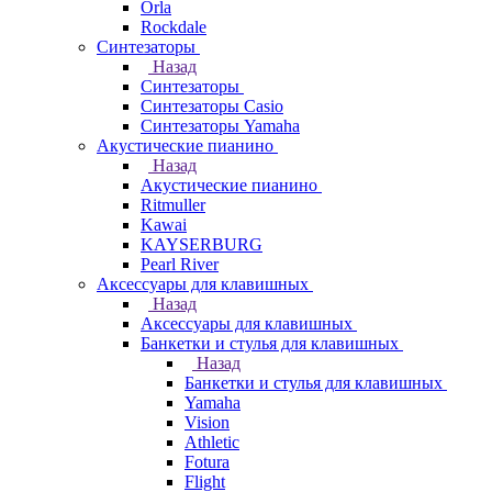
Orla
Rockdale
Синтезаторы
Назад
Синтезаторы
Синтезаторы Casio
Синтезаторы Yamaha
Акустические пианино
Назад
Акустические пианино
Ritmuller
Kawai
KAYSERBURG
Pearl River
Аксессуары для клавишных
Назад
Аксессуары для клавишных
Банкетки и стулья для клавишных
Назад
Банкетки и стулья для клавишных
Yamaha
Vision
Athletic
Fotura
Flight