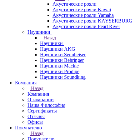
Акустические рояли
Акустические рояли Kawai
Акустические рояли Yamaha
Акустические рояли KAYSERBURG
Акустические рояли Pearl River
Наушники
Назад
Наушники
Наушники AKG
Наушники Sennheiser
Наушники Behringer
Наушники Mackie
Наушники Prodipe
Наушники Soundking
Компания
Назад
Компания
О компании
Наша Философия
Сертификаты
Отзывы
Офисы
Покупателю
Назад
Покупателю