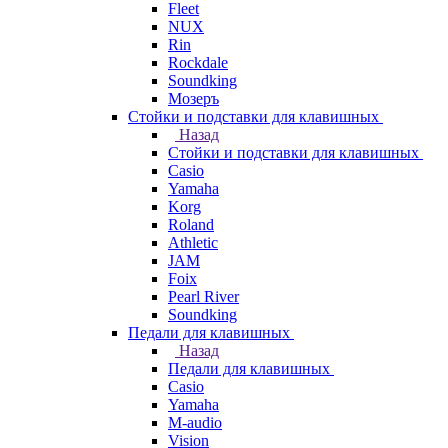
Fleet
NUX
Rin
Rockdale
Soundking
Мозеръ
Стойки и подставки для клавишных
Назад
Стойки и подставки для клавишных
Casio
Yamaha
Korg
Roland
Athletic
JAM
Foix
Pearl River
Soundking
Педали для клавишных
Назад
Педали для клавишных
Casio
Yamaha
M-audio
Vision