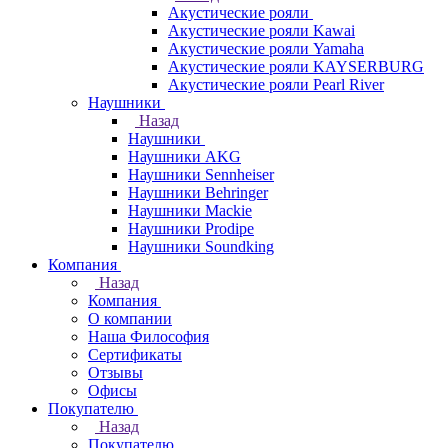
Акустические рояли
Акустические рояли Kawai
Акустические рояли Yamaha
Акустические рояли KAYSERBURG
Акустические рояли Pearl River
Наушники
Назад
Наушники
Наушники AKG
Наушники Sennheiser
Наушники Behringer
Наушники Mackie
Наушники Prodipe
Наушники Soundking
Компания
Назад
Компания
О компании
Наша Философия
Сертификаты
Отзывы
Офисы
Покупателю
Назад
Покупателю