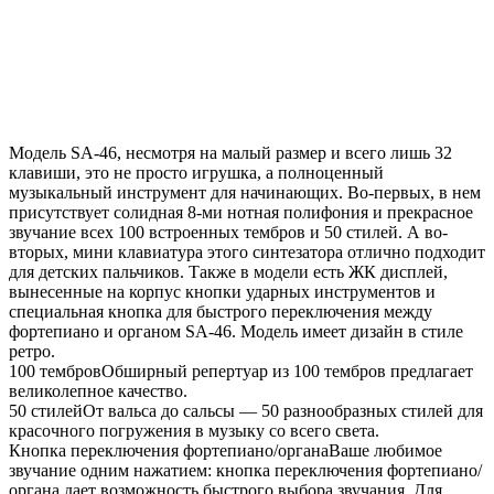
Модель SA-46, несмотря на малый размер и всего лишь 32
клавиши, это не просто игрушка, а полноценный
музыкальный инструмент для начинающих. Во-первых, в нем
присутствует солидная 8-ми нотная полифония и прекрасное
звучание всех 100 встроенных тембров и 50 стилей. А во-
вторых, мини клавиатура этого синтезатора отлично подходит
для детских пальчиков. Также в модели есть ЖК дисплей,
вынесенные на корпус кнопки ударных инструментов и
специальная кнопка для быстрого переключения между
фортепиано и органом SA-46. Модель имеет дизайн в стиле
ретро.
100 тембровОбширный репертуар из 100 тембров предлагает
великолепное качество.
50 стилейОт вальса до сальсы — 50 разнообразных стилей для
красочного погружения в музыку со всего света.
Кнопка переключения фортепиано/органаВаше любимое
звучание одним нажатием: кнопка переключения фортепиано/
органа дает возможность быстрого выбора звучания. Для