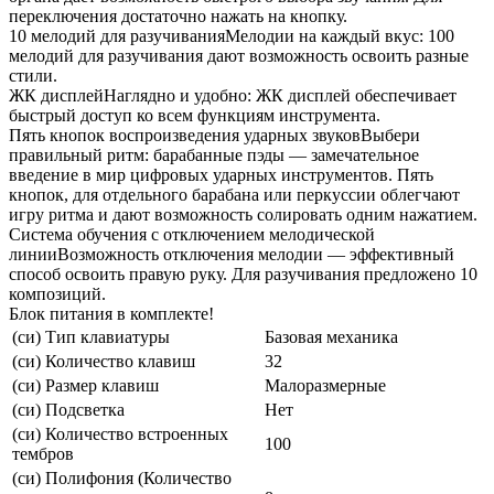
переключения достаточно нажать на кнопку.
10 мелодий для разучиванияМелодии на каждый вкус: 100
мелодий для разучивания дают возможность освоить разные
стили.
ЖК дисплейНаглядно и удобно: ЖК дисплей обеспечивает
быстрый доступ ко всем функциям инструмента.
Пять кнопок воспроизведения ударных звуковВыбери
правильный ритм: барабанные пэды — замечательное
введение в мир цифровых ударных инструментов. Пять
кнопок, для отдельного барабана или перкуссии облегчают
игру ритма и дают возможность солировать одним нажатием.
Система обучения с отключением мелодической
линииВозможность отключения мелодии — эффективный
способ освоить правую руку. Для разучивания предложено 10
композиций.
Блок питания в комплекте!
(си) Тип клавиатуры
Базовая механика
(си) Количество клавиш
32
(си) Размер клавиш
Малоразмерные
(си) Подсветка
Нет
(си) Количество встроенных
100
тембров
(си) Полифония (Количество