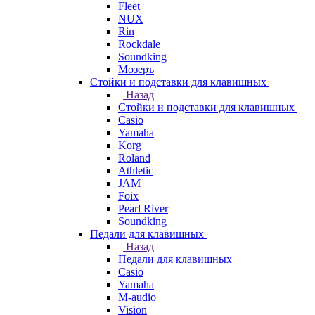
Fleet
NUX
Rin
Rockdale
Soundking
Мозеръ
Стойки и подставки для клавишных
Назад
Стойки и подставки для клавишных
Casio
Yamaha
Korg
Roland
Athletic
JAM
Foix
Pearl River
Soundking
Педали для клавишных
Назад
Педали для клавишных
Casio
Yamaha
M-audio
Vision