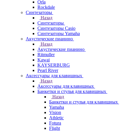
Orla
Rockdale
Синтезаторы
Назад
Синтезаторы
Синтезаторы Casio
Синтезаторы Yamaha
Акустические пианино
Назад
Акустические пианино
Ritmuller
Kawai
KAYSERBURG
Pearl River
Аксессуары для клавишных
Назад
Аксессуары для клавишных
Банкетки и стулья для клавишных
Назад
Банкетки и стулья для клавишных
Yamaha
Vision
Athletic
Fotura
Flight