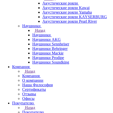
Акустические рояли
Акустические рояли Kawai
Акустические рояли Yamaha
Акустические рояли KAYSERBURG
Акустические рояли Pearl River
Наушники
Назад
Наушники
Наушники AKG
Наушники Sennheiser
Наушники Behringer
Наушники Mackie
Наушники Prodipe
Наушники Soundking
Компания
Назад
Компания
О компании
Наша Философия
Сертификаты
Отзывы
Офисы
Покупателю
Назад
Покупателю