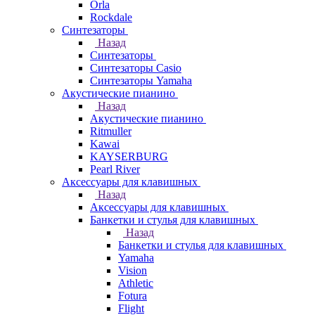
Orla
Rockdale
Синтезаторы
Назад
Синтезаторы
Синтезаторы Casio
Синтезаторы Yamaha
Акустические пианино
Назад
Акустические пианино
Ritmuller
Kawai
KAYSERBURG
Pearl River
Аксессуары для клавишных
Назад
Аксессуары для клавишных
Банкетки и стулья для клавишных
Назад
Банкетки и стулья для клавишных
Yamaha
Vision
Athletic
Fotura
Flight