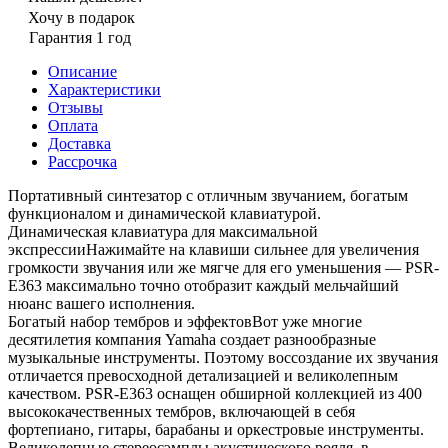
Хочу в подарок
Гарантия 1 год
Описание
Характеристики
Отзывы
Оплата
Доставка
Рассрочка
Портативный синтезатор с отличным звучанием, богатым
функционалом и динамической клавиатурой.
Динамическая клавиатура для максимальной
экспрессииНажимайте на клавиши сильнее для увеличения
громкости звучания или же мягче для его уменьшения — PSR-
E363 максимально точно отобразит каждый мельчайший
нюанс вашего исполнения.
Богатый набор тембров и эффектовВот уже многие
десятилетия компания Yamaha создает разнообразные
музыкальные инструменты. Поэтому воссоздание их звучания
отличается превосходной детализацией и великолепным
качеством. PSR-E363 оснащен обширной коллекцией из 400
высококачественных тембров, включающей в себя
фортепиано, гитары, барабаны и оркестровые инструменты.
Великолепные стереосэмплы акустического рояля, в