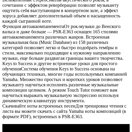
сочетании с эффектом реверберации позволят музыканту
ощутить себя выступающим в концертном зале, а эффект
хоруса добавляет дополнительный объем и насыщенность
каждой сыгранной ноте.
Функция автоаккомпанементаОт рок-музыки до Венского
вальса и даже больше — PSR-E363 оснащен 165 стилями
автоаккомпанемента различных жанров. Встроенная
музыкальная база (Music Database) из 158 различных
категорий позволяет легко и быстро подобрать тембры и
стили, максимально подходящие к нужному направлению
музыки, еще больше раздвигая границы вашего творчества.
Keys to Success и другие встроенные уроки для простого
обученияСистема обучения Keys to Success основана на
обучающих техниках, многие годы используемых компанией
Yamaha. Множество простых и коротких уроков позволяют
музыканту научиться исполнять различные музыкальные
композиции целиком. А режим Touch Tutor поможет вам
научиться выражать музыкальную экспрессию используя
динамическую клавиатуру инструмента.
Скачивайте ноты встроенных песенДля тренировки чтения с
листа вы можете скачать с сайта Yamaha ноты композиций (в
формате PDF), встроенных в PSR-E363.