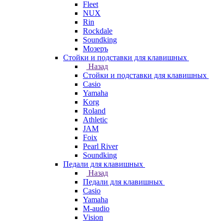
Fleet
NUX
Rin
Rockdale
Soundking
Мозеръ
Стойки и подставки для клавишных
Назад
Стойки и подставки для клавишных
Casio
Yamaha
Korg
Roland
Athletic
JAM
Foix
Pearl River
Soundking
Педали для клавишных
Назад
Педали для клавишных
Casio
Yamaha
M-audio
Vision