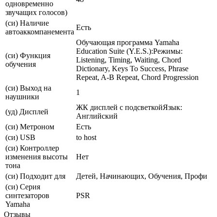
одновременно
звучащих голосов)
(си) Наличие
Есть
автоаккомпанемента
Обучающая программа Yamaha
Education Suite (Y.E.S.):Режимы:
(си) Функция
Listening, Timing, Waiting, Chord
обучения
Dictionary, Keys To Success, Phrase
Repeat, A-B Repeat, Chord Progression
(си) Выход на
1
наушники
ЖК дисплей с подсветкойЯзык:
(уд) Дисплей
Английский
(си) Метроном
Есть
(си) USB
to host
(си) Контроллер
изменения высоты
Нет
тона
(си) Подходит для
Детей, Начинающих, Обучения, Профи
(си) Серия
синтезаторов
PSR
Yamaha
Отзывы