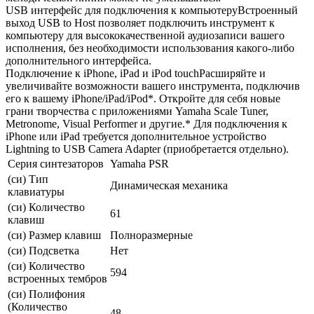
USB интерфейс для подключения к компьютеруВстроенный
выход USB to Host позволяет подключить инструмент к
компьютеру для высококачественной аудиозаписи вашего
исполнения, без необходимости использования какого-либо
дополнительного интерфейса.
Подключение к iPhone, iPad и iPod touchРасширяйте и
увеличивайте возможности вашего инструмента, подключив
его к вашему iPhone/iPad/iPod*. Откройте для себя новые
грани творчества с приложениями Yamaha Scale Tuner,
Metronome, Visual Performer и другие.* Для подключения к
iPhone или iPad требуется дополнительное устройство
Lightning to USB Camera Adapter (приобретается отдельно).
Серия синтезаторов
Yamaha PSR
(си) Тип
Динамическая механика
клавиатуры
(си) Количество
61
клавиш
(си) Размер клавиш
Полноразмерные
(си) Подсветка
Нет
(си) Количество
594
встроенных тембров
(си) Полифония
(Количество
48