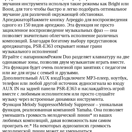
звучания инструмента используя такие режимы как Bright или
Boost, для того чтобы быстро и легко подобрать оптимальное
звучание для различной окружающей обстановки.
АрпеджиаторНажмите кнопку Arpeggio для воспроизведения
одного из 150 видов арпеджио. Эта функция не просто
зацикленное воспроизведение музыкальных фраз — она
позволяет значительно облегчить исполнение различных
композиций. Благодаря богатому выбору предустановок
арпеджиатора, PSR-E363 открывает новые грани
музыкального исполнения!
Играйте с напарникомРежим Duo разделяет клавиатуру на две
одинаковые зоны, позволяя двум музыкантам играть вместе.
Эта функция будет очень полезной при занятиях с педагогом
или же для игры с семьей и друзьями.
Дополнительный AUX входПодключите MP3-плеер, ноутбук,
телефон или любой другой источник аудиосигнала ко входу
AUX IN на задней панели PSR-E363 и наслаждайтесь игрой
вместе с любимым исполнителем или просто слушайте
музыку через встроенные динамики инструмента.
Функция Melody SuppressorMelody Suppressor – уникальная
функция, реализованная компанией Yamaha. Она позволяет
уменьшить громкость мелодической линии* из ваших
любимых композиций, давая возможность вам самим
проиграть ее.* На некоторых аудиозаписях громкость
мелодической линии может не уменьшаться.