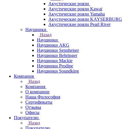
Акустические рояли
Акустические рояли Kawai
Акустические рояли Yamaha
Акустические рояли KAYSERBURG
Акустические рояли Pearl River
Наушники
Назад
Наушники
Наушники AKG
Наушники Sennheiser
Наушники Behringer
Наушники Mackie
Наушники Prodipe
Наушники Soundking
Компания
Назад
Компания
О компании
Наша Философия
Сертификаты
Отзывы
Офисы
Покупателю
Назад
Покупателю