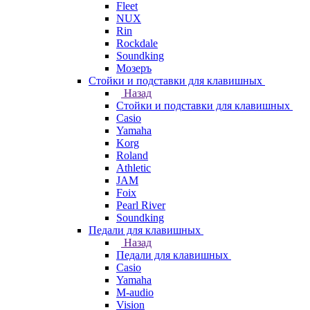
Fleet
NUX
Rin
Rockdale
Soundking
Мозеръ
Стойки и подставки для клавишных
Назад
Стойки и подставки для клавишных
Casio
Yamaha
Korg
Roland
Athletic
JAM
Foix
Pearl River
Soundking
Педали для клавишных
Назад
Педали для клавишных
Casio
Yamaha
M-audio
Vision