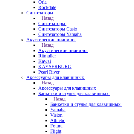
Orla
Rockdale
Синтезаторы
Назад
Синтезаторы
Синтезаторы Casio
Синтезаторы Yamaha
Акустические пианино
Назад
Акустические пианино
Ritmuller
Kawai
KAYSERBURG
Pearl River
Аксессуары для клавишных
Назад
Аксессуары для клавишных
Банкетки и стулья для клавишных
Назад
Банкетки и стулья для клавишных
Yamaha
Vision
Athletic
Fotura
Flight