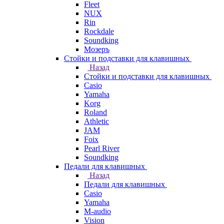
Fleet
NUX
Rin
Rockdale
Soundking
Мозеръ
Стойки и подставки для клавишных
Назад
Стойки и подставки для клавишных
Casio
Yamaha
Korg
Roland
Athletic
JAM
Foix
Pearl River
Soundking
Педали для клавишных
Назад
Педали для клавишных
Casio
Yamaha
M-audio
Vision