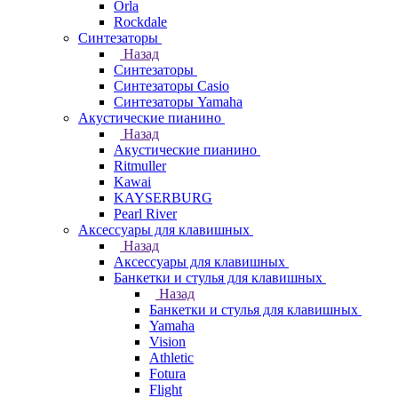
Orla
Rockdale
Синтезаторы
Назад
Синтезаторы
Синтезаторы Casio
Синтезаторы Yamaha
Акустические пианино
Назад
Акустические пианино
Ritmuller
Kawai
KAYSERBURG
Pearl River
Аксессуары для клавишных
Назад
Аксессуары для клавишных
Банкетки и стулья для клавишных
Назад
Банкетки и стулья для клавишных
Yamaha
Vision
Athletic
Fotura
Flight