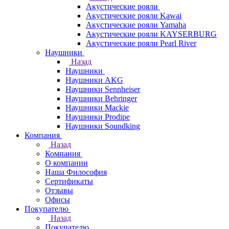
Акустические рояли
Акустические рояли Kawai
Акустические рояли Yamaha
Акустические рояли KAYSERBURG
Акустические рояли Pearl River
Наушники
Назад
Наушники
Наушники AKG
Наушники Sennheiser
Наушники Behringer
Наушники Mackie
Наушники Prodipe
Наушники Soundking
Компания
Назад
Компания
О компании
Наша Философия
Сертификаты
Отзывы
Офисы
Покупателю
Назад
Покупателю