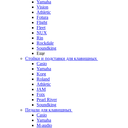
Yamaha
Vision
Athletic
Fotura
Flight
Fleet
NUX
Rin
Rockdale
Soundking
Еще
Стойки и подставки для клавишных
Casio
Yamaha
Korg
Roland
Athletic
JAM
Foix
Pearl River
Soundking
Педали для клавишных
Casio
Yamaha
M-audio