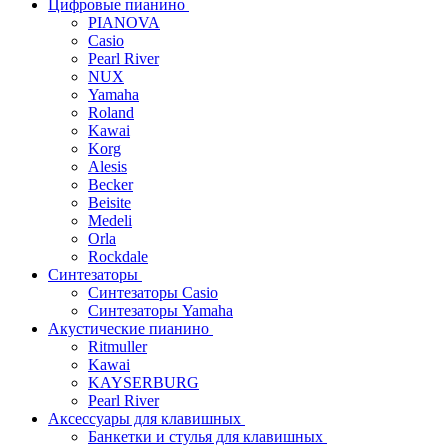
Цифровые пианино
PIANOVA
Casio
Pearl River
NUX
Yamaha
Roland
Kawai
Korg
Alesis
Becker
Beisite
Medeli
Orla
Rockdale
Синтезаторы
Синтезаторы Casio
Синтезаторы Yamaha
Акустические пианино
Ritmuller
Kawai
KAYSERBURG
Pearl River
Аксессуары для клавишных
Банкетки и стулья для клавишных