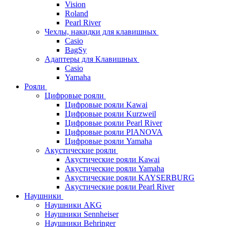
Vision
Roland
Pearl River
Чехлы, накидки для клавишных
Casio
BagSy
Адаптеры для Клавишных
Casio
Yamaha
Рояли
Цифровые рояли
Цифровые рояли Kawai
Цифровые рояли Kurzweil
Цифровые рояли Pearl River
Цифровые рояли PIANOVA
Цифровые рояли Yamaha
Акустические рояли
Акустические рояли Kawai
Акустические рояли Yamaha
Акустические рояли KAYSERBURG
Акустические рояли Pearl River
Наушники
Наушники AKG
Наушники Sennheiser
Наушники Behringer