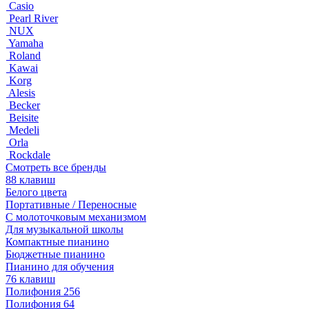
Casio
Pearl River
NUX
Yamaha
Roland
Kawai
Korg
Alesis
Becker
Beisite
Medeli
Orla
Rockdale
Смотреть все бренды
88 клавиш
Белого цвета
Портативные / Переносные
С молоточковым механизмом
Для музыкальной школы
Компактные пианино
Бюджетные пианино
Пианино для обучения
76 клавиш
Полифония 256
Полифония 64