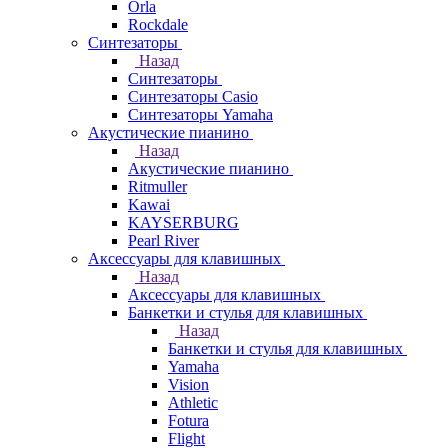
Orla
Rockdale
Синтезаторы
Назад
Синтезаторы
Синтезаторы Casio
Синтезаторы Yamaha
Акустические пианино
Назад
Акустические пианино
Ritmuller
Kawai
KAYSERBURG
Pearl River
Аксессуары для клавишных
Назад
Аксессуары для клавишных
Банкетки и стулья для клавишных
Назад
Банкетки и стулья для клавишных
Yamaha
Vision
Athletic
Fotura
Flight