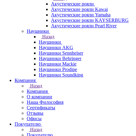
Акустические рояли
Акустические рояли Kawai
Акустические рояли Yamaha
Акустические рояли KAYSERBURG
Акустические рояли Pearl River
Наушники
Назад
Наушники
Наушники AKG
Наушники Sennheiser
Наушники Behringer
Наушники Mackie
Наушники Prodipe
Наушники Soundking
Компания
Назад
Компания
О компании
Наша Философия
Сертификаты
Отзывы
Офисы
Покупателю
Назад
Покупателю