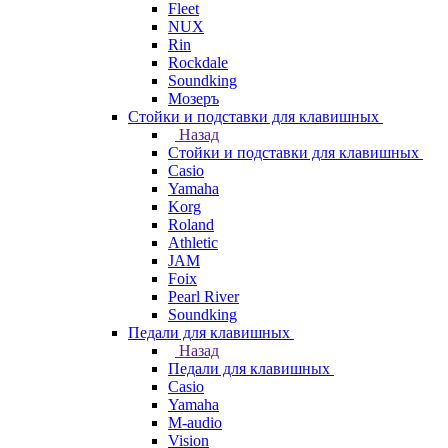
Fleet
NUX
Rin
Rockdale
Soundking
Мозеръ
Стойки и подставки для клавишных
Назад
Стойки и подставки для клавишных
Casio
Yamaha
Korg
Roland
Athletic
JAM
Foix
Pearl River
Soundking
Педали для клавишных
Назад
Педали для клавишных
Casio
Yamaha
M-audio
Vision