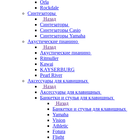
Orla
Rockdale
Синтезаторы
Назад
Синтезаторы
Синтезаторы Casio
Синтезаторы Yamaha
Акустические пианино
Назад
Акустические пианино
Ritmuller
Kawai
KAYSERBURG
Pearl River
Аксессуары для клавишных
Назад
Аксессуары для клавишных
Банкетки и стулья для клавишных
Назад
Банкетки и стулья для клавишных
Yamaha
Vision
Athletic
Fotura
Flight