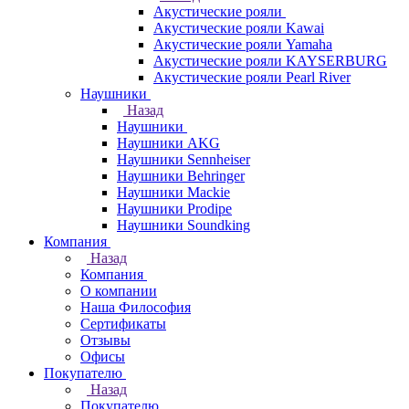
Акустические рояли
Акустические рояли Kawai
Акустические рояли Yamaha
Акустические рояли KAYSERBURG
Акустические рояли Pearl River
Наушники
Назад
Наушники
Наушники AKG
Наушники Sennheiser
Наушники Behringer
Наушники Mackie
Наушники Prodipe
Наушники Soundking
Компания
Назад
Компания
О компании
Наша Философия
Сертификаты
Отзывы
Офисы
Покупателю
Назад
Покупателю