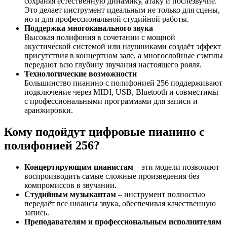
сохраняя естественную динамику, атаку и послезвучие.
Это делает инструмент идеальным не только для сцены,
но и для профессиональной студийной работы.
Поддержка многоканального звука
Высокая полифония в сочетании с мощной
акустической системой или наушниками создаёт эффект
присутствия в концертном зале, а многослойные сэмплы
передают всю глубину звучания настоящего рояля.
Технологические возможности
Большинство пианино с полифонией 256 поддерживают
подключение через MIDI, USB, Bluetooth и совместимы
с профессиональными программами для записи и
аранжировки.
Кому подойдут цифровые пианино с
полифонией 256?
Концертирующим пианистам
– эти модели позволяют
воспроизводить самые сложные произведения без
компромиссов в звучании.
Студийным музыкантам
– инструмент полностью
передаёт все нюансы звука, обеспечивая качественную
запись.
Преподавателям и профессиональным исполнителям