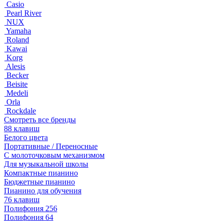
Casio
Pearl River
NUX
Yamaha
Roland
Kawai
Korg
Alesis
Becker
Beisite
Medeli
Orla
Rockdale
Смотреть все бренды
88 клавиш
Белого цвета
Портативные / Переносные
С молоточковым механизмом
Для музыкальной школы
Компактные пианино
Бюджетные пианино
Пианино для обучения
76 клавиш
Полифония 256
Полифония 64