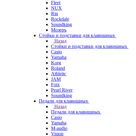
Fleet
NUX
Rin
Rockdale
Soundking
Мозеръ
Стойки и подставки для клавишных
Назад
Стойки и подставки для клавишных
Casio
Yamaha
Korg
Roland
Athletic
JAM
Foix
Pearl River
Soundking
Педали для клавишных
Назад
Педали для клавишных
Casio
Yamaha
M-audio
Vision